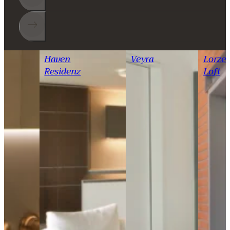
Haven
Veyra
Lorze
Residenz
Loft