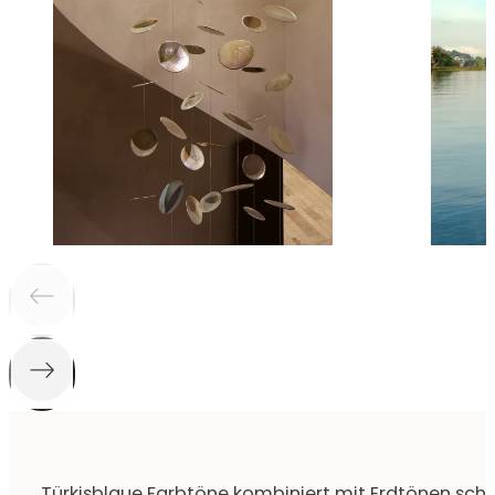
Türkisblaue Farbtöne kombiniert mit Erdtönen scha