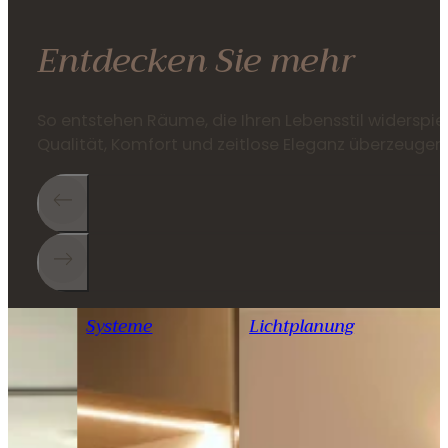
Entdecken Sie mehr
So entstehen Räume, die Ihren Lebensstil widerspie
Qualität, Komfort und zeitlose Eleganz überzeugen
Systeme
Lichtplanung